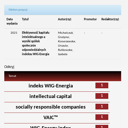
Odsłon pozycji:
Data
Tytuł
Autor(rzy)
Promotor
Redaktor(rzy)
wydania
2021
Efektywność kapitału
Michalczuk,
-
-
intelektualnego a
Grażyna;
wyniki spółek
Konarzewska,
społecznie
Urszula;
odpowiedzialnych
Rutkowska,
indeksu WIG-Energia
Izabela
Odkryj
Temat
1
indeks WIG-Energia
1
intellectual capital
1
socially responsible companies
1
VAIC™
1