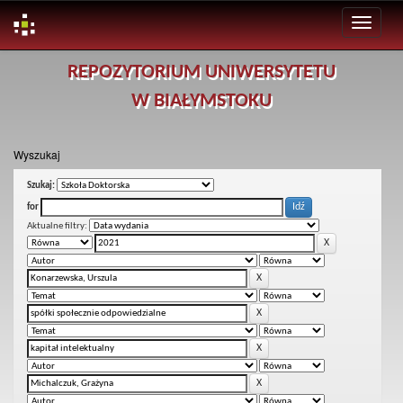
Skip
REPOZYTORIUM UNIWERSYTETU
navigation
W BIAŁYMSTOKU
Wyszukaj
Szukaj:
for
Aktualne filtry: