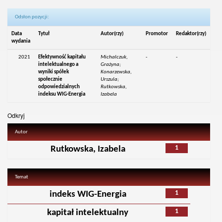
Odsłon pozycji:
Data
Tytuł
Autor(rzy)
Promotor
Redaktor(rzy)
wydania
2021
Efektywność kapitału
Michalczuk,
-
-
intelektualnego a
Grażyna;
wyniki spółek
Konarzewska,
społecznie
Urszula;
odpowiedzialnych
Rutkowska,
indeksu WIG-Energia
Izabela
Odkryj
Autor
1
Rutkowska, Izabela
Temat
1
indeks WIG-Energia
1
kapitał intelektualny