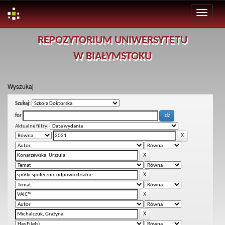
Skip
REPOZYTORIUM UNIWERSYTETU
navigation
W BIAŁYMSTOKU
Wyszukaj
Szukaj:
for
Aktualne filtry: