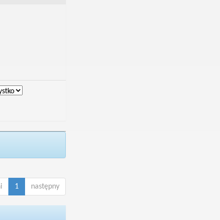
i
1
następny