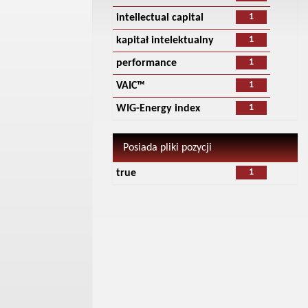
1
intellectual capital
1
kapitał intelektualny
1
performance
1
VAIC™
1
WIG-Energy index
Posiada pliki pozycji
1
true