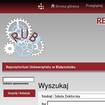
Przeglądaj:
Strona główna
Skip
R
navigation
Repozytorium Uniwersytetu w Białymstoku
Wyszukaj
Szukanie zaawansowane
Zespoły i Kolekcje
Szukaj:
for