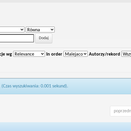
cje wg
In order
Autorzy/rekord
1 (Czas wyszukiwania: 0.001 sekund).
poprzedn