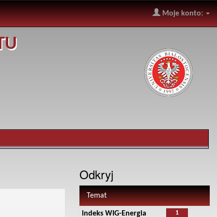
Moje konto:
TU
Odkryj
Temat
1
indeks WIG-Energia