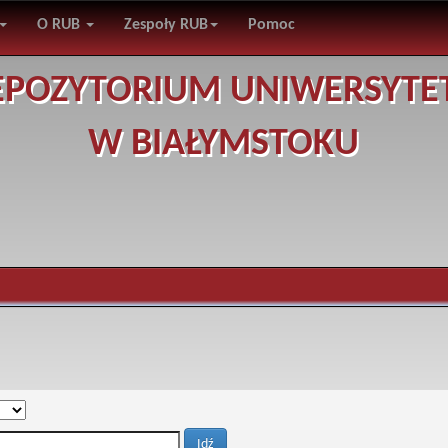
O RUB
Zespoły RUB
Pomoc
EPOZYTORIUM UNIWERSYTE
W BIAŁYMSTOKU