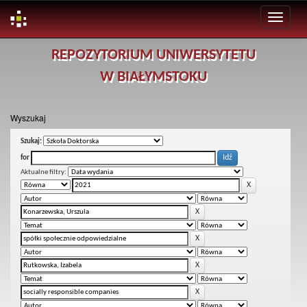
Skip
REPOZYTORIUM UNIWERSYTETU
navigation
W BIAŁYMSTOKU
Wyszukaj
Szukaj:
for
Aktualne filtry: