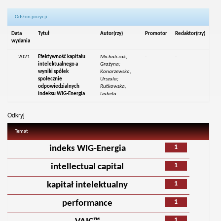
Odsłon pozycji:
Data
Tytuł
Autor(rzy)
Promotor
Redaktor(rzy)
wydania
2021
Efektywność kapitału
Michalczuk,
-
-
intelektualnego a
Grażyna;
wyniki spółek
Konarzewska,
społecznie
Urszula;
odpowiedzialnych
Rutkowska,
indeksu WIG-Energia
Izabela
Odkryj
Temat
1
indeks WIG-Energia
1
intellectual capital
1
kapitał intelektualny
1
performance
1