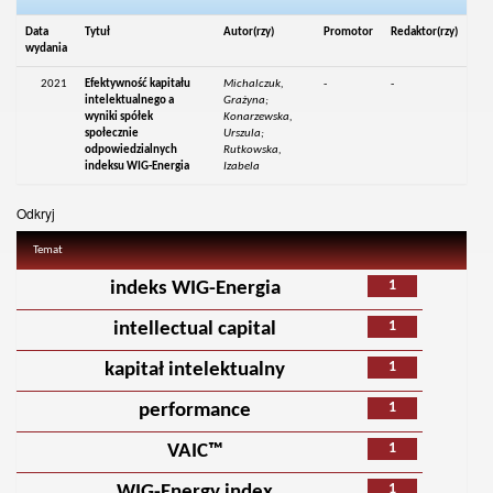
Data
Tytuł
Autor(rzy)
Promotor
Redaktor(rzy)
wydania
2021
Efektywność kapitału
Michalczuk,
-
-
intelektualnego a
Grażyna;
wyniki spółek
Konarzewska,
społecznie
Urszula;
odpowiedzialnych
Rutkowska,
indeksu WIG-Energia
Izabela
Odkryj
Temat
1
indeks WIG-Energia
1
intellectual capital
1
kapitał intelektualny
1
performance
1
VAIC™
1
WIG-Energy index