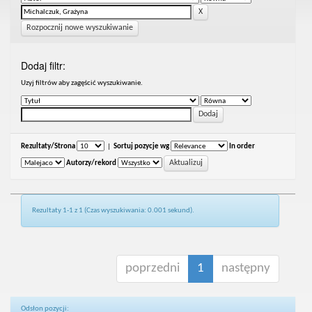
Rozpocznij nowe wyszukiwanie
Dodaj filtr:
Uzyj filtrów aby zagęścić wyszukiwanie.
Rezultaty/Strona
|
Sortuj pozycje wg
In order
Autorzy/rekord
Rezultaty 1-1 z 1 (Czas wyszukiwania: 0.001 sekund).
poprzedni
1
następny
Odsłon pozycji: