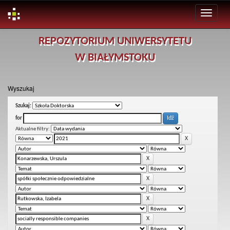
Skip
REPOZYTORIUM UNIWERSYTETU
navigation
W BIAŁYMSTOKU
Wyszukaj
Szukaj:
for
Aktualne filtry: