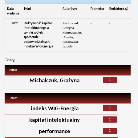
Data
Tytuł
Autor(rzy)
Promotor
Redaktor(rzy)
wydania
2021
Efektywność kapitału
Michalczuk,
-
-
intelektualnego a
Grażyna;
wyniki spółek
Konarzewska,
społecznie
Urszula;
odpowiedzialnych
Rutkowska,
indeksu WIG-Energia
Izabela
Odkryj
Autor
1
Michalczuk, Grażyna
Temat
1
indeks WIG-Energia
1
kapitał intelektualny
1
performance