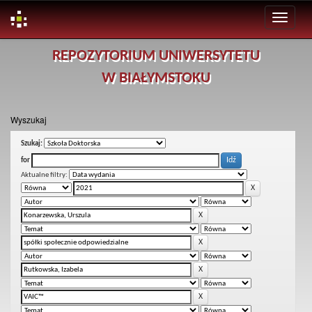
Skip
REPOZYTORIUM UNIWERSYTETU
navigation
W BIAŁYMSTOKU
Wyszukaj
Szukaj:
for
Aktualne filtry: