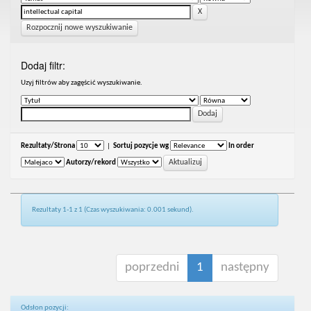
Rozpocznij nowe wyszukiwanie
Dodaj filtr:
Uzyj filtrów aby zagęścić wyszukiwanie.
Rezultaty/Strona
|
Sortuj pozycje wg
In order
Autorzy/rekord
Rezultaty 1-1 z 1 (Czas wyszukiwania: 0.001 sekund).
poprzedni
1
następny
Odsłon pozycji: