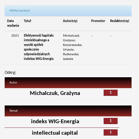
Odsłon pozycji:
Data
Tytuł
Autor(rzy)
Promotor
Redaktor(rzy)
wydania
2021
Efektywność kapitału
Michalczuk,
-
-
intelektualnego a
Grażyna;
wyniki spółek
Konarzewska,
społecznie
Urszula;
odpowiedzialnych
Rutkowska,
indeksu WIG-Energia
Izabela
Odkryj
Autor
1
Michalczuk, Grażyna
Temat
1
indeks WIG-Energia
1
intellectual capital