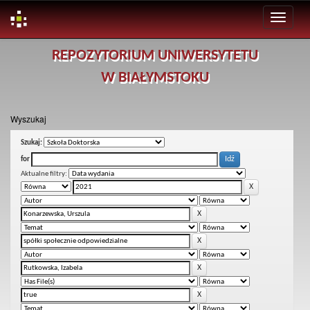
Skip
REPOZYTORIUM UNIWERSYTETU
navigation
W BIAŁYMSTOKU
Wyszukaj
Szukaj:
for
Aktualne filtry: