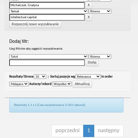
Rozpocznij nowe wyszukiwanie
Dodaj filtr:
Uzyj filtrów aby zagęścić wyszukiwanie.
Rezultaty/Strona
|
Sortuj pozycje wg
In order
Autorzy/rekord
Rezultaty 1-1 z 1 (Czas wyszukiwania: 0.001 sekund).
poprzedni
1
następny