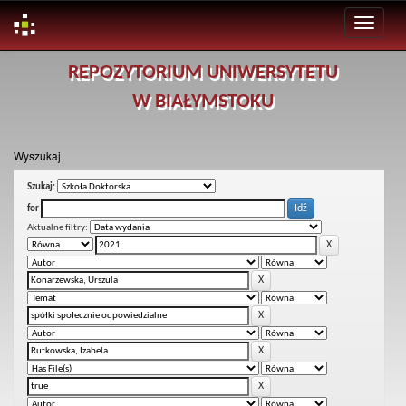
Skip
REPOZYTORIUM UNIWERSYTETU
navigation
W BIAŁYMSTOKU
Wyszukaj
Szukaj:
for
Aktualne filtry: