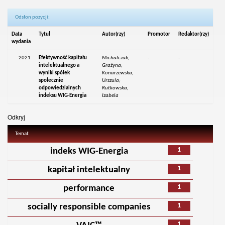
Odsłon pozycji:
Data
Tytuł
Autor(rzy)
Promotor
Redaktor(rzy)
wydania
2021
Efektywność kapitału
Michalczuk,
-
-
intelektualnego a
Grażyna;
wyniki spółek
Konarzewska,
społecznie
Urszula;
odpowiedzialnych
Rutkowska,
indeksu WIG-Energia
Izabela
Odkryj
Temat
1
indeks WIG-Energia
1
kapitał intelektualny
1
performance
1
socially responsible companies
1