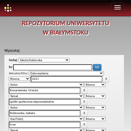
Skip
REPOZYTORIUM UNIWERSYTETU
navigation
W BIAŁYMSTOKU
Wyszukaj
Szukaj:
for
Aktualne filtry: