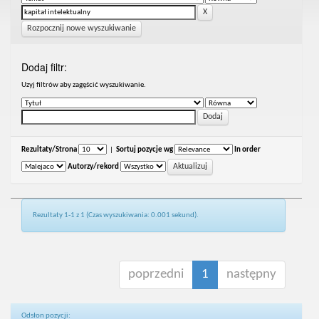
Rozpocznij nowe wyszukiwanie
Dodaj filtr:
Uzyj filtrów aby zagęścić wyszukiwanie.
Rezultaty/Strona
|
Sortuj pozycje wg
In order
Autorzy/rekord
Rezultaty 1-1 z 1 (Czas wyszukiwania: 0.001 sekund).
poprzedni
1
następny
Odsłon pozycji: