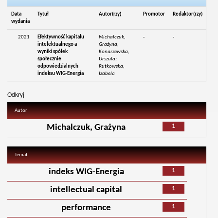
Data
Tytuł
Autor(rzy)
Promotor
Redaktor(rzy)
wydania
2021
Efektywność kapitału
Michalczuk,
-
-
intelektualnego a
Grażyna;
wyniki spółek
Konarzewska,
społecznie
Urszula;
odpowiedzialnych
Rutkowska,
indeksu WIG-Energia
Izabela
Odkryj
Autor
1
Michalczuk, Grażyna
Temat
1
indeks WIG-Energia
1
intellectual capital
1
performance