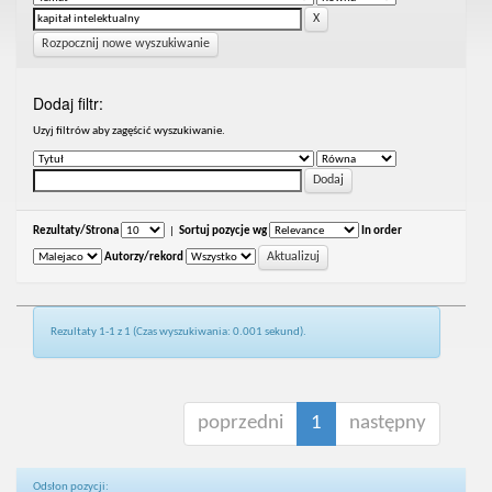
Rozpocznij nowe wyszukiwanie
Dodaj filtr:
Uzyj filtrów aby zagęścić wyszukiwanie.
Rezultaty/Strona
|
Sortuj pozycje wg
In order
Autorzy/rekord
Rezultaty 1-1 z 1 (Czas wyszukiwania: 0.001 sekund).
poprzedni
1
następny
Odsłon pozycji: