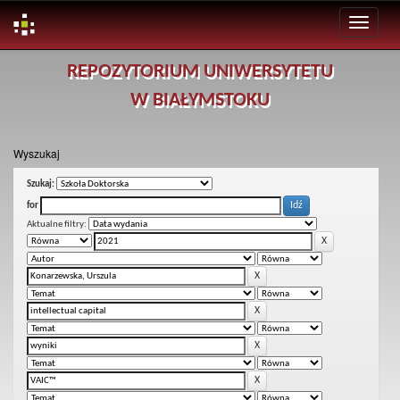
Skip
REPOZYTORIUM UNIWERSYTETU
navigation
W BIAŁYMSTOKU
Wyszukaj
Szukaj:
for
Aktualne filtry: