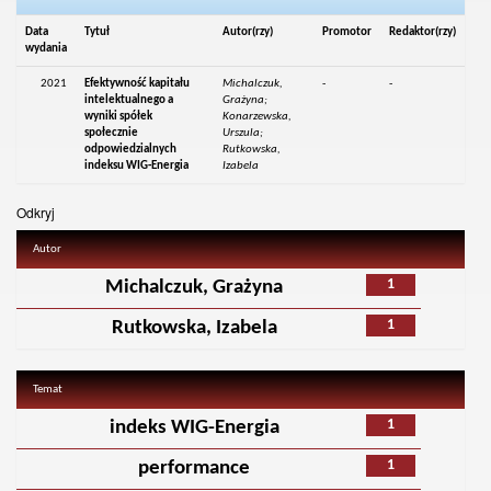
Data
Tytuł
Autor(rzy)
Promotor
Redaktor(rzy)
wydania
2021
Efektywność kapitału
Michalczuk,
-
-
intelektualnego a
Grażyna;
wyniki spółek
Konarzewska,
społecznie
Urszula;
odpowiedzialnych
Rutkowska,
indeksu WIG-Energia
Izabela
Odkryj
Autor
1
Michalczuk, Grażyna
1
Rutkowska, Izabela
Temat
1
indeks WIG-Energia
1
performance