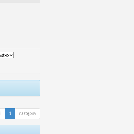
i
1
następny