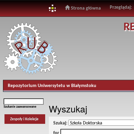
Przeglądaj:
Strona główna
Skip
R
navigation
Repozytorium Uniwersytetu w Białymstoku
Wyszukaj
Szukanie zaawansowane
Zespoły i Kolekcje
Szukaj:
for