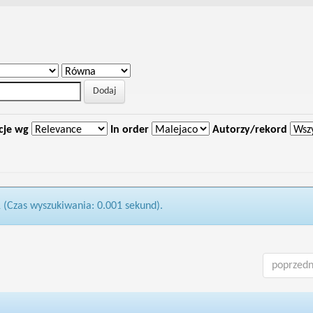
cje wg
In order
Autorzy/rekord
1 (Czas wyszukiwania: 0.001 sekund).
poprzedn