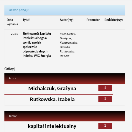
Odsłon pozycji:
Data
Tytuł
Autor(rzy)
Promotor
Redaktor(rzy)
wydania
2021
Efektywność kapitału
Michalczuk,
-
-
intelektualnego a
Grażyna;
wyniki spółek
Konarzewska,
społecznie
Urszula;
odpowiedzialnych
Rutkowska,
indeksu WIG-Energia
Izabela
Odkryj
Autor
1
Michalczuk, Grażyna
1
Rutkowska, Izabela
Temat
1
kapitał intelektualny