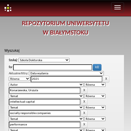
Skip
REPOZYTORIUM UNIWERSYTETU
navigation
W BIAŁYMSTOKU
Wyszukaj
Szukaj:
for
Aktualne filtry: