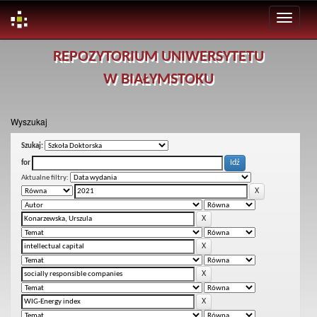
Skip
REPOZYTORIUM UNIWERSYTETU
navigation
W BIAŁYMSTOKU
Wyszukaj
Szukaj:
for
Aktualne filtry: