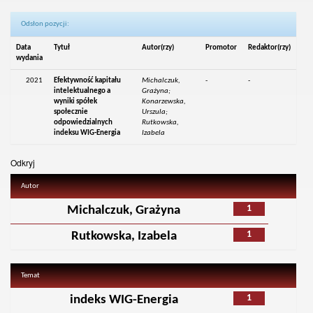
Odsłon pozycji:
Data
Tytuł
Autor(rzy)
Promotor
Redaktor(rzy)
wydania
2021
Efektywność kapitału
Michalczuk,
-
-
intelektualnego a
Grażyna;
wyniki spółek
Konarzewska,
społecznie
Urszula;
odpowiedzialnych
Rutkowska,
indeksu WIG-Energia
Izabela
Odkryj
Autor
1
Michalczuk, Grażyna
1
Rutkowska, Izabela
Temat
1
indeks WIG-Energia