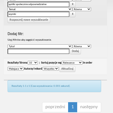
Rozpocznij nowe wyszukiwanie
Dodaj filtr:
Uzyj filtrów aby zagęścić wyszukiwanie.
Rezultaty/Strona
|
Sortuj pozycje wg
In order
Autorzy/rekord
Rezultaty 1-1 z 1 (Czas wyszukiwania: 0.001 sekund).
poprzedni
1
następny