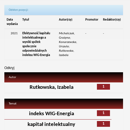
Odsłon pozycji:
Data
Tytuł
Autor(rzy)
Promotor
Redaktor(rzy)
wydania
2021
Efektywność kapitału
Michalczuk,
-
-
intelektualnego a
Grażyna;
wyniki spółek
Konarzewska,
społecznie
Urszula;
odpowiedzialnych
Rutkowska,
indeksu WIG-Energia
Izabela
Odkryj
Autor
1
Rutkowska, Izabela
Temat
1
indeks WIG-Energia
1
kapitał intelektualny