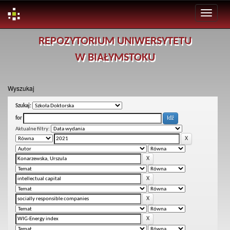
Skip
REPOZYTORIUM UNIWERSYTETU
navigation
W BIAŁYMSTOKU
Wyszukaj
Szukaj:
for
Aktualne filtry: