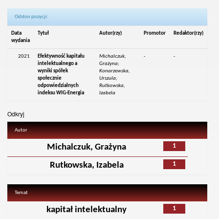
Odsłon pozycji:
Data
Tytuł
Autor(rzy)
Promotor
Redaktor(rzy)
wydania
2021
Efektywność kapitału
Michalczuk,
-
-
intelektualnego a
Grażyna;
wyniki spółek
Konarzewska,
społecznie
Urszula;
odpowiedzialnych
Rutkowska,
indeksu WIG-Energia
Izabela
Odkryj
Autor
1
Michalczuk, Grażyna
1
Rutkowska, Izabela
Temat
1
kapitał intelektualny