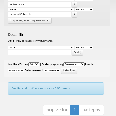
Rozpocznij nowe wyszukiwanie
Dodaj filtr:
Uzyj filtrów aby zagęścić wyszukiwanie.
Rezultaty/Strona
|
Sortuj pozycje wg
In order
Autorzy/rekord
Rezultaty 1-1 z 1 (Czas wyszukiwania: 0.001 sekund).
poprzedni
1
następny