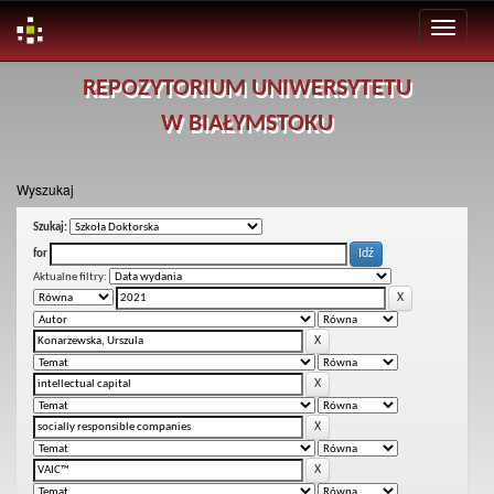
Skip
REPOZYTORIUM UNIWERSYTETU
navigation
W BIAŁYMSTOKU
Wyszukaj
Szukaj:
for
Aktualne filtry: