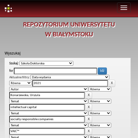
Skip
REPOZYTORIUM UNIWERSYTETU
navigation
W BIAŁYMSTOKU
Wyszukaj
Szukaj:
for
Aktualne filtry: