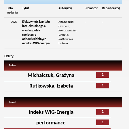
Data
Tytuł
Autor(rzy)
Promotor
Redaktor(rzy)
wydania
2021
Efektywność kapitału
Michalczuk,
-
-
intelektualnego a
Grażyna;
wyniki spółek
Konarzewska,
społecznie
Urszula;
odpowiedzialnych
Rutkowska,
indeksu WIG-Energia
Izabela
Odkryj
Autor
1
Michalczuk, Grażyna
1
Rutkowska, Izabela
Temat
1
indeks WIG-Energia
1
performance