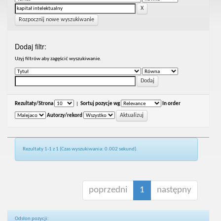
Rozpocznij nowe wyszukiwanie
Dodaj filtr:
Uzyj filtrów aby zagęścić wyszukiwanie.
Rezultaty/Strona
|
Sortuj pozycje wg
In order
Autorzy/rekord
Rezultaty 1-1 z 1 (Czas wyszukiwania: 0.002 sekund).
poprzedni
1
następny
Odsłon pozycji: