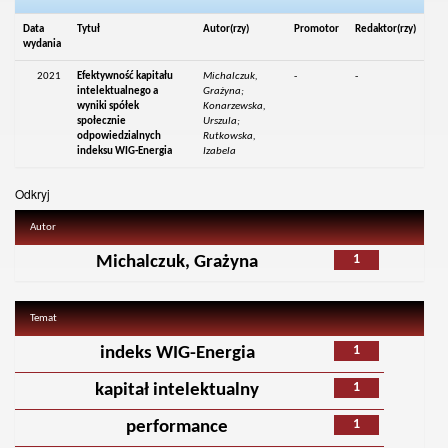
Data
Tytuł
Autor(rzy)
Promotor
Redaktor(rzy)
wydania
2021
Efektywność kapitału
Michalczuk,
-
-
intelektualnego a
Grażyna;
wyniki spółek
Konarzewska,
społecznie
Urszula;
odpowiedzialnych
Rutkowska,
indeksu WIG-Energia
Izabela
Odkryj
Autor
1
Michalczuk, Grażyna
Temat
1
indeks WIG-Energia
1
kapitał intelektualny
1
performance