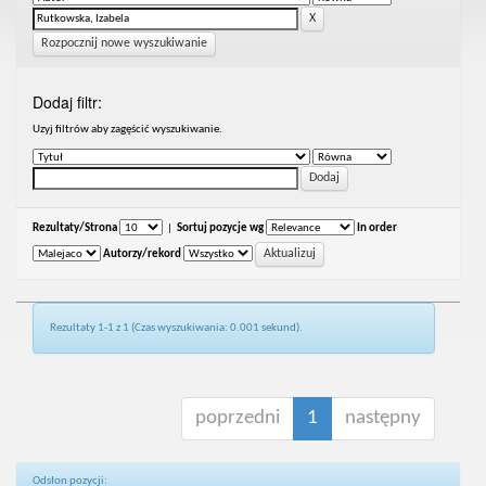
Rozpocznij nowe wyszukiwanie
Dodaj filtr:
Uzyj filtrów aby zagęścić wyszukiwanie.
Rezultaty/Strona
|
Sortuj pozycje wg
In order
Autorzy/rekord
Rezultaty 1-1 z 1 (Czas wyszukiwania: 0.001 sekund).
poprzedni
1
następny
Odsłon pozycji: