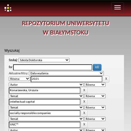
Skip
REPOZYTORIUM UNIWERSYTETU
navigation
W BIAŁYMSTOKU
Wyszukaj
Szukaj:
for
Aktualne filtry: