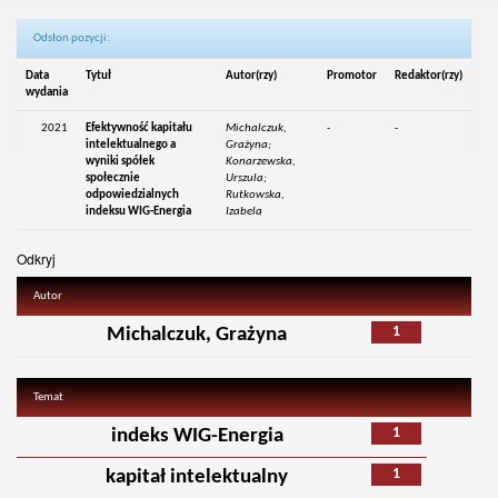
Odsłon pozycji:
Data
Tytuł
Autor(rzy)
Promotor
Redaktor(rzy)
wydania
2021
Efektywność kapitału
Michalczuk,
-
-
intelektualnego a
Grażyna;
wyniki spółek
Konarzewska,
społecznie
Urszula;
odpowiedzialnych
Rutkowska,
indeksu WIG-Energia
Izabela
Odkryj
Autor
1
Michalczuk, Grażyna
Temat
1
indeks WIG-Energia
1
kapitał intelektualny