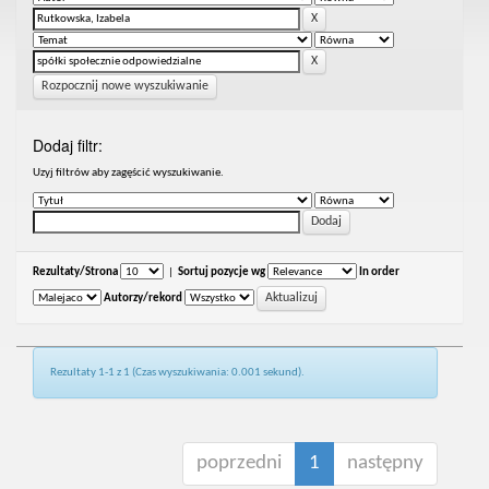
Rozpocznij nowe wyszukiwanie
Dodaj filtr:
Uzyj filtrów aby zagęścić wyszukiwanie.
Rezultaty/Strona
|
Sortuj pozycje wg
In order
Autorzy/rekord
Rezultaty 1-1 z 1 (Czas wyszukiwania: 0.001 sekund).
poprzedni
1
następny