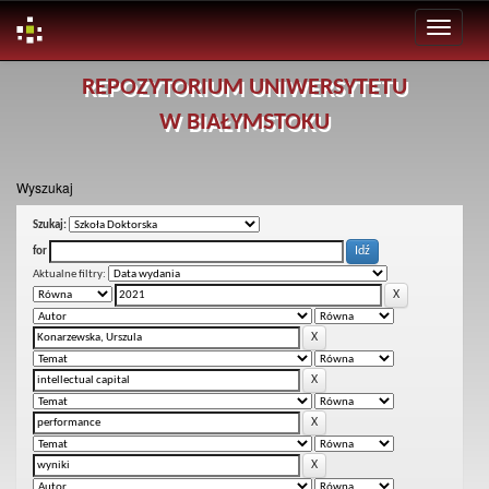
Skip
REPOZYTORIUM UNIWERSYTETU
navigation
W BIAŁYMSTOKU
Wyszukaj
Szukaj:
for
Aktualne filtry: