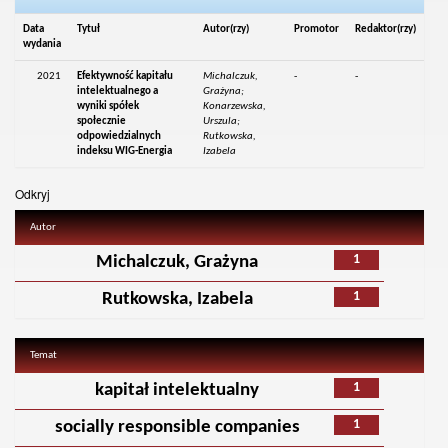
Data
Tytuł
Autor(rzy)
Promotor
Redaktor(rzy)
wydania
2021
Efektywność kapitału
Michalczuk,
-
-
intelektualnego a
Grażyna;
wyniki spółek
Konarzewska,
społecznie
Urszula;
odpowiedzialnych
Rutkowska,
indeksu WIG-Energia
Izabela
Odkryj
Autor
1
Michalczuk, Grażyna
1
Rutkowska, Izabela
Temat
1
kapitał intelektualny
1
socially responsible companies