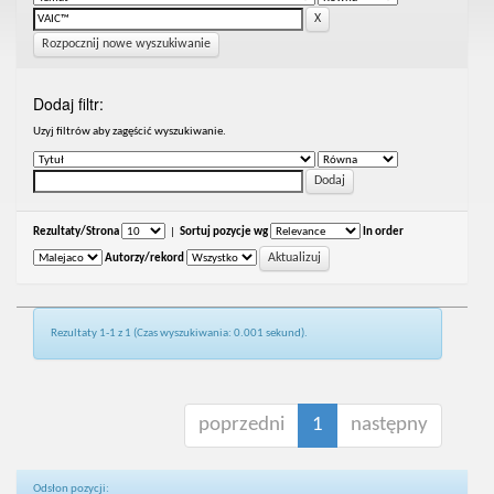
Rozpocznij nowe wyszukiwanie
Dodaj filtr:
Uzyj filtrów aby zagęścić wyszukiwanie.
Rezultaty/Strona
|
Sortuj pozycje wg
In order
Autorzy/rekord
Rezultaty 1-1 z 1 (Czas wyszukiwania: 0.001 sekund).
poprzedni
1
następny
Odsłon pozycji: