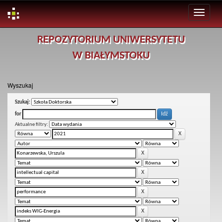
Skip
REPOZYTORIUM UNIWERSYTETU
navigation
W BIAŁYMSTOKU
Wyszukaj
Szukaj:
for
Aktualne filtry: