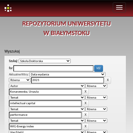
Skip
REPOZYTORIUM UNIWERSYTETU
navigation
W BIAŁYMSTOKU
Wyszukaj
Szukaj:
for
Aktualne filtry: