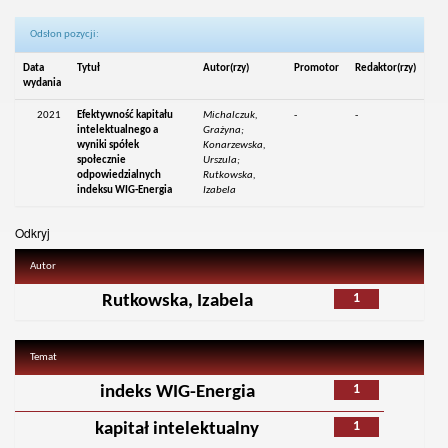
Odsłon pozycji:
Data
Tytuł
Autor(rzy)
Promotor
Redaktor(rzy)
wydania
2021
Efektywność kapitału
Michalczuk,
-
-
intelektualnego a
Grażyna;
wyniki spółek
Konarzewska,
społecznie
Urszula;
odpowiedzialnych
Rutkowska,
indeksu WIG-Energia
Izabela
Odkryj
Autor
1
Rutkowska, Izabela
Temat
1
indeks WIG-Energia
1
kapitał intelektualny