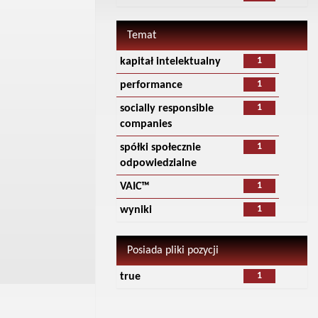
Temat
1
kapitał intelektualny
1
performance
1
socially responsible
companies
1
spółki społecznie
odpowiedzialne
1
VAIC™
1
wyniki
Posiada pliki pozycji
1
true