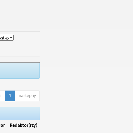
i
1
następny
tor
Redaktor(rzy)