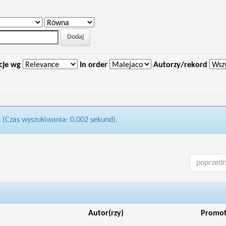
cje wg
In order
Autorzy/rekord
1 (Czas wyszukiwania: 0.002 sekund).
poprzedn
Autor(rzy)
Promo