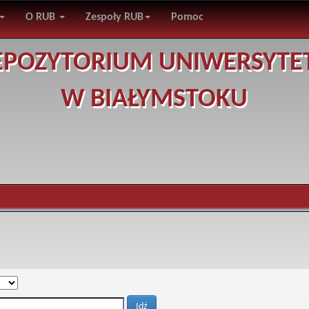
O RUB
Zespoły RUB
Pomoc
EPOZYTORIUM UNIWERSYTE
W BIAŁYMSTOKU