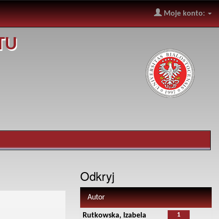
Moje konto:
TU
Odkryj
Autor
1
Rutkowska, Izabela