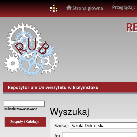
Przeglądaj:
Strona główna
Skip
R
navigation
Repozytorium Uniwersytetu w Białymstoku
Wyszukaj
Szukanie zaawansowane
Zespoły i Kolekcje
Szukaj:
for