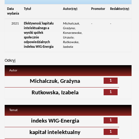
Data
Tytuł
Autor(rzy)
Promotor
Redaktor(rzy)
wydania
2021
Efektywność kapitału
Michalczuk,
-
-
intelektualnego a
Grażyna;
wyniki spółek
Konarzewska,
społecznie
Urszula;
odpowiedzialnych
Rutkowska,
indeksu WIG-Energia
Izabela
Odkryj
Autor
1
Michalczuk, Grażyna
1
Rutkowska, Izabela
Temat
1
indeks WIG-Energia
1
kapitał intelektualny