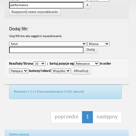
Rozpocznij nowe wyszukiwanie
Dodaj filtr:
Uzyj filtrów aby zagęścić wyszukiwanie.
Rezultaty/Strona
|
Sortuj pozycje wg
In order
Autorzy/rekord
Rezultaty 1-1 z 1 (Czas wyszukiwania: 0.001 sekund).
poprzedni
1
następny
Odsłon pozycji: