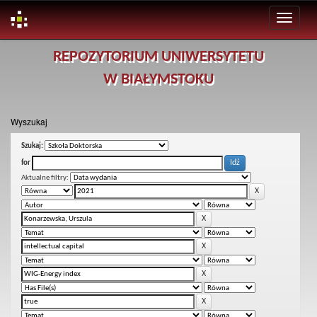
Skip
REPOZYTORIUM UNIWERSYTETU
navigation
W BIAŁYMSTOKU
Wyszukaj
Szukaj:
for
Aktualne filtry: