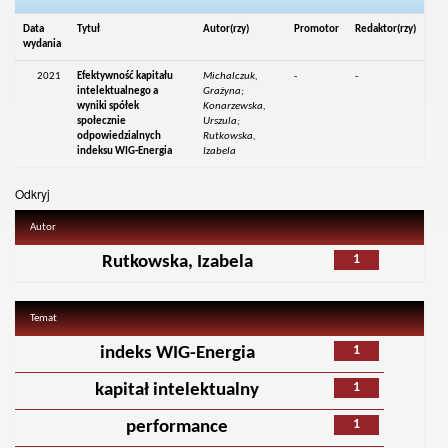
Data
Tytuł
Autor(rzy)
Promotor
Redaktor(rzy)
wydania
2021
Efektywność kapitału
Michalczuk,
-
-
intelektualnego a
Grażyna;
wyniki spółek
Konarzewska,
społecznie
Urszula;
odpowiedzialnych
Rutkowska,
indeksu WIG-Energia
Izabela
Odkryj
Autor
1
Rutkowska, Izabela
Temat
1
indeks WIG-Energia
1
kapitał intelektualny
1
performance