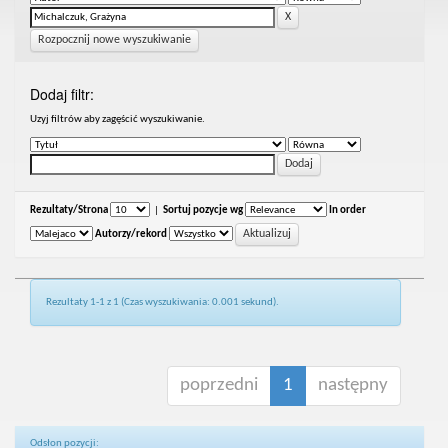
Rozpocznij nowe wyszukiwanie
Dodaj filtr:
Uzyj filtrów aby zagęścić wyszukiwanie.
Rezultaty/Strona
|
Sortuj pozycje wg
In order
Autorzy/rekord
Rezultaty 1-1 z 1 (Czas wyszukiwania: 0.001 sekund).
poprzedni
1
następny
Odsłon pozycji: