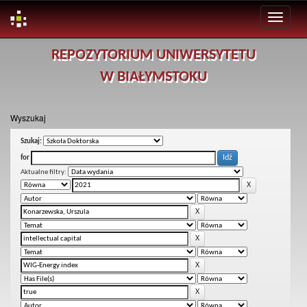
Skip
REPOZYTORIUM UNIWERSYTETU
navigation
W BIAŁYMSTOKU
Wyszukaj
Szukaj:
for
Aktualne filtry: