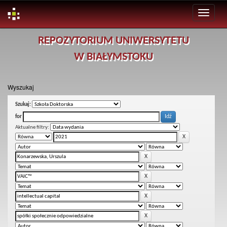
Skip
REPOZYTORIUM UNIWERSYTETU
navigation
W BIAŁYMSTOKU
Wyszukaj
Szukaj:
for
Aktualne filtry: