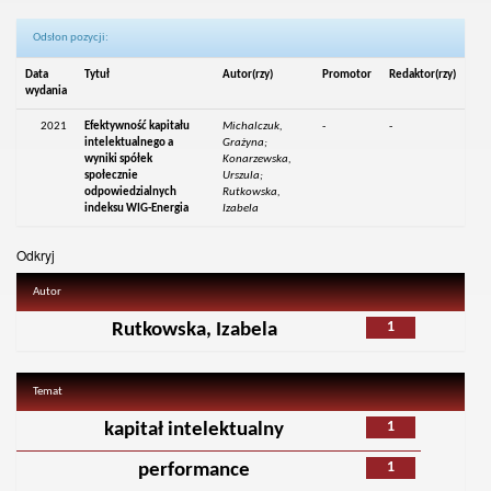
Odsłon pozycji:
Data
Tytuł
Autor(rzy)
Promotor
Redaktor(rzy)
wydania
2021
Efektywność kapitału
Michalczuk,
-
-
intelektualnego a
Grażyna;
wyniki spółek
Konarzewska,
społecznie
Urszula;
odpowiedzialnych
Rutkowska,
indeksu WIG-Energia
Izabela
Odkryj
Autor
1
Rutkowska, Izabela
Temat
1
kapitał intelektualny
1
performance