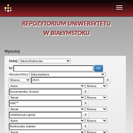
Skip
REPOZYTORIUM UNIWERSYTETU
navigation
W BIAŁYMSTOKU
Wyszukaj
Szukaj:
for
Aktualne filtry: