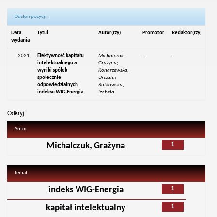
Odsłon pozycji:
Data
Tytuł
Autor(rzy)
Promotor
Redaktor(rzy)
wydania
2021
Efektywność kapitału
Michalczuk,
-
-
intelektualnego a
Grażyna;
wyniki spółek
Konarzewska,
społecznie
Urszula;
odpowiedzialnych
Rutkowska,
indeksu WIG-Energia
Izabela
Odkryj
Autor
1
Michalczuk, Grażyna
Temat
1
indeks WIG-Energia
1
kapitał intelektualny