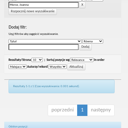
Rozpocznij nowe wyszukiwanie
Dodaj filtr:
Uzyj filtrów aby zagęścić wyszukiwanie.
Rezultaty/Strona
|
Sortuj pozycje wg
In order
Autorzy/rekord
Rezultaty 1-1 z 1 (Czas wyszukiwania: 0.001 sekund).
poprzedni
1
następny
Odsłon pozycji: