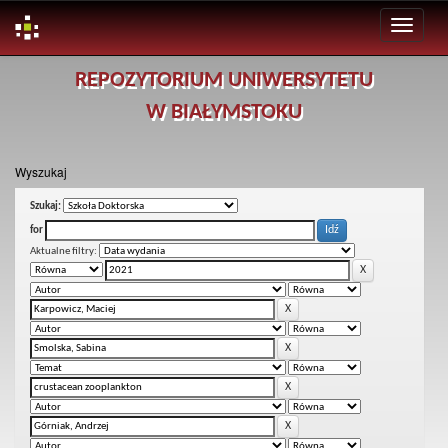
Skip
REPOZYTORIUM UNIWERSYTETU
navigation
W BIAŁYMSTOKU
Wyszukaj
Szukaj:
for
Aktualne filtry: