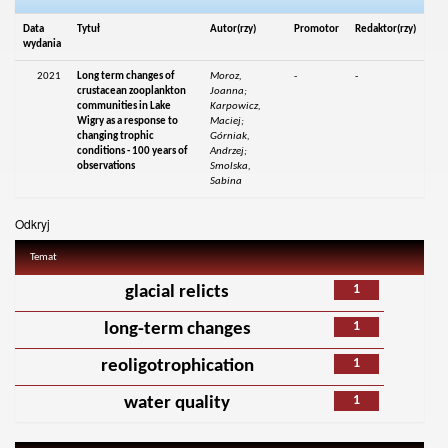
Data
Tytuł
Autor(rzy)
Promotor
Redaktor(rzy)
wydania
2021
Long term changes of
Moroz,
-
-
crustacean zooplankton
Joanna;
communities in Lake
Karpowicz,
Wigry as a response to
Maciej;
changing trophic
Górniak,
conditions - 100 years of
Andrzej;
observations
Smolska,
Sabina
Odkryj
Temat
1
glacial relicts
1
long-term changes
1
reoligotrophication
1
water quality