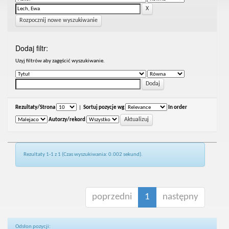
Rozpocznij nowe wyszukiwanie
Dodaj filtr:
Uzyj filtrów aby zagęścić wyszukiwanie.
Rezultaty/Strona
|
Sortuj pozycje wg
In order
Autorzy/rekord
Rezultaty 1-1 z 1 (Czas wyszukiwania: 0.002 sekund).
poprzedni
1
następny
Odsłon pozycji: