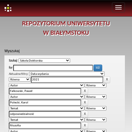
Skip
REPOZYTORIUM UNIWERSYTETU
navigation
W BIAŁYMSTOKU
Wyszukaj
Szukaj:
for
Aktualne filtry: