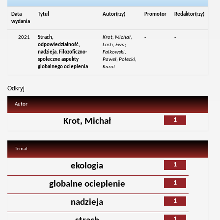
Data
Tytuł
Autor(rzy)
Promotor
Redaktor(rzy)
wydania
2021
Strach,
Krot, Michał;
-
-
odpowiedzialność,
Lech, Ewa;
nadzieja. Filozoficzno-
Falkowski,
społeczne aspekty
Paweł; Polecki,
globalnego ocieplenia
Karol
Odkryj
Autor
1
Krot, Michał
Temat
1
ekologia
1
globalne ocieplenie
1
nadzieja
1