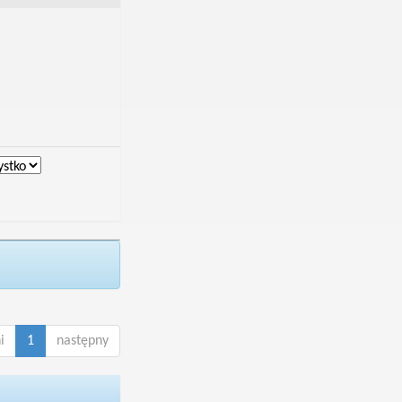
i
1
następny