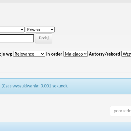
cje wg
In order
Autorzy/rekord
1 (Czas wyszukiwania: 0.001 sekund).
poprzedn