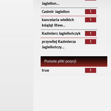
Jagiellon...
1
Casimir Jagiellon
1
kancelaria wielkich
książąt litew...
1
Kazimierz Jagiellończyk
1
przywilej Kazimierza
Jagiellończy...
Posiada pliki pozycji
1
true