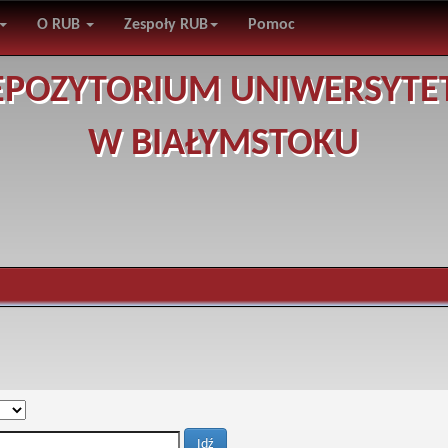
O RUB
Zespoły RUB
Pomoc
EPOZYTORIUM UNIWERSYTE
W BIAŁYMSTOKU