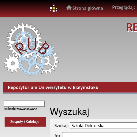
Przeglądaj:
Strona główna
Skip
R
navigation
Repozytorium Uniwersytetu w Białymstoku
Wyszukaj
Szukanie zaawansowane
Zespoły i Kolekcje
Szukaj:
for