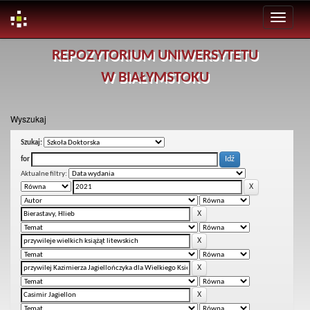
Skip
REPOZYTORIUM UNIWERSYTETU
navigation
W BIAŁYMSTOKU
Wyszukaj
Szukaj:
for
Aktualne filtry: