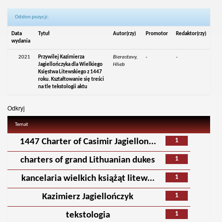
Odsłon pozycji:
Data
Tytuł
Autor(rzy)
Promotor
Redaktor(rzy)
wydania
2021
Przywilej Kazimierza
Bierastavy,
-
-
Jagiellończyka dla Wielkiego
Hlieb
Księstwa Litewskiego z 1447
roku. Kształtowanie się treści
na tle tekstologii aktu
Odkryj
Temat
1
1447 Charter of Casimir Jagiellon...
1
charters of grand Lithuanian dukes
1
kancelaria wielkich książąt litew...
1
Kazimierz Jagiellończyk
1
tekstologia