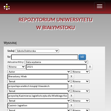
Skip
REPOZYTORIUM UNIWERSYTETU
navigation
W BIAŁYMSTOKU
Wyszukaj
Szukaj:
for
Aktualne filtry: