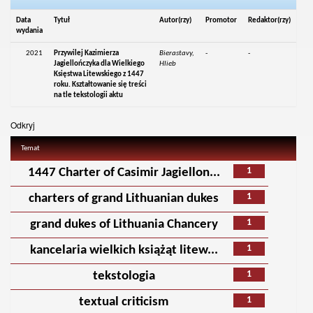
Data
Tytuł
Autor(rzy)
Promotor
Redaktor(rzy)
wydania
2021
Przywilej Kazimierza
Bierastavy,
-
-
Jagiellończyka dla Wielkiego
Hlieb
Księstwa Litewskiego z 1447
roku. Kształtowanie się treści
na tle tekstologii aktu
Odkryj
Temat
1
1447 Charter of Casimir Jagiellon...
1
charters of grand Lithuanian dukes
1
grand dukes of Lithuania Chancery
1
kancelaria wielkich książąt litew...
1
tekstologia
1
textual criticism