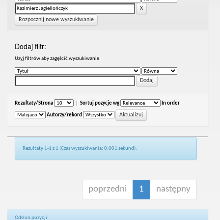
Rozpocznij nowe wyszukiwanie
Dodaj filtr:
Uzyj filtrów aby zagęścić wyszukiwanie.
Rezultaty/Strona
|
Sortuj pozycje wg
In order
Autorzy/rekord
Rezultaty 1-1 z 1 (Czas wyszukiwania: 0.001 sekund).
poprzedni
1
następny
Odsłon pozycji: