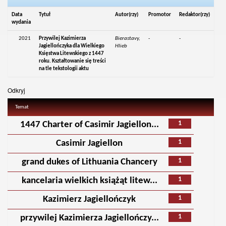
Data
Tytuł
Autor(rzy)
Promotor
Redaktor(rzy)
wydania
2021
Przywilej Kazimierza
Bierastavy,
-
-
Jagiellończyka dla Wielkiego
Hlieb
Księstwa Litewskiego z 1447
roku. Kształtowanie się treści
na tle tekstologii aktu
Odkryj
Temat
1
1447 Charter of Casimir Jagiellon...
1
Casimir Jagiellon
1
grand dukes of Lithuania Chancery
1
kancelaria wielkich książąt litew...
1
Kazimierz Jagiellończyk
1
przywilej Kazimierza Jagiellończy...