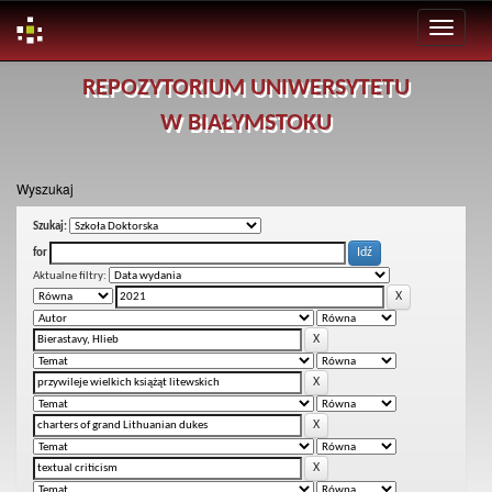
Skip
REPOZYTORIUM UNIWERSYTETU
navigation
W BIAŁYMSTOKU
Wyszukaj
Szukaj:
for
Aktualne filtry: