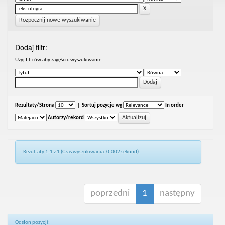
Rozpocznij nowe wyszukiwanie
Dodaj filtr:
Uzyj filtrów aby zagęścić wyszukiwanie.
Rezultaty/Strona
|
Sortuj pozycje wg
In order
Autorzy/rekord
Rezultaty 1-1 z 1 (Czas wyszukiwania: 0.002 sekund).
poprzedni
1
następny
Odsłon pozycji: