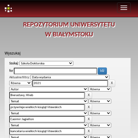
Skip
REPOZYTORIUM UNIWERSYTETU
navigation
W BIAŁYMSTOKU
Wyszukaj
Szukaj:
for
Aktualne filtry: