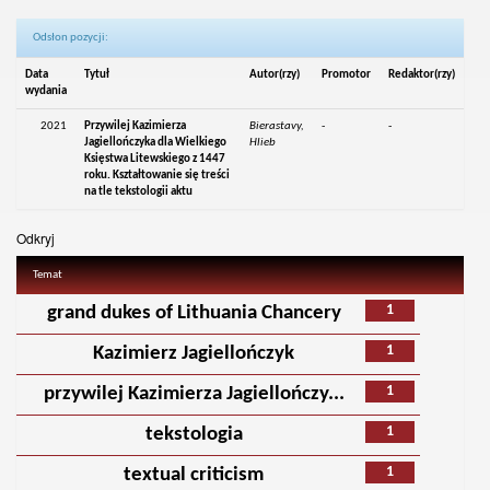
Odsłon pozycji:
Data
Tytuł
Autor(rzy)
Promotor
Redaktor(rzy)
wydania
2021
Przywilej Kazimierza
Bierastavy,
-
-
Jagiellończyka dla Wielkiego
Hlieb
Księstwa Litewskiego z 1447
roku. Kształtowanie się treści
na tle tekstologii aktu
Odkryj
Temat
1
grand dukes of Lithuania Chancery
1
Kazimierz Jagiellończyk
1
przywilej Kazimierza Jagiellończy...
1
tekstologia
1
textual criticism