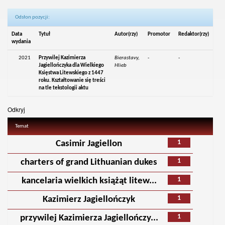
Odsłon pozycji:
Data
Tytuł
Autor(rzy)
Promotor
Redaktor(rzy)
wydania
2021
Przywilej Kazimierza
Bierastavy,
-
-
Jagiellończyka dla Wielkiego
Hlieb
Księstwa Litewskiego z 1447
roku. Kształtowanie się treści
na tle tekstologii aktu
Odkryj
Temat
1
Casimir Jagiellon
1
charters of grand Lithuanian dukes
1
kancelaria wielkich książąt litew...
1
Kazimierz Jagiellończyk
1
przywilej Kazimierza Jagiellończy...