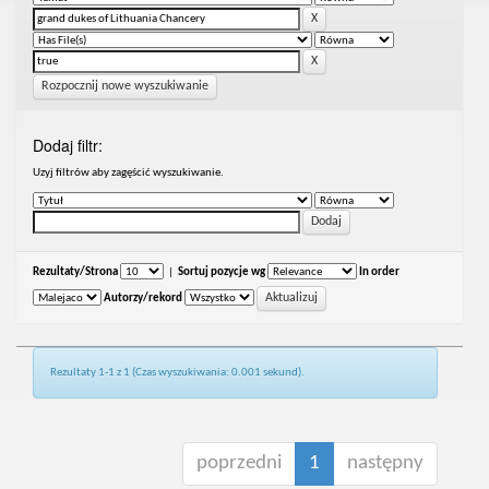
Rozpocznij nowe wyszukiwanie
Dodaj filtr:
Uzyj filtrów aby zagęścić wyszukiwanie.
Rezultaty/Strona
|
Sortuj pozycje wg
In order
Autorzy/rekord
Rezultaty 1-1 z 1 (Czas wyszukiwania: 0.001 sekund).
poprzedni
1
następny