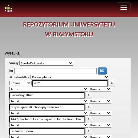
Skip
REPOZYTORIUM UNIWERSYTETU
navigation
W BIAŁYMSTOKU
Wyszukaj
Szukaj:
for
Aktualne filtry: