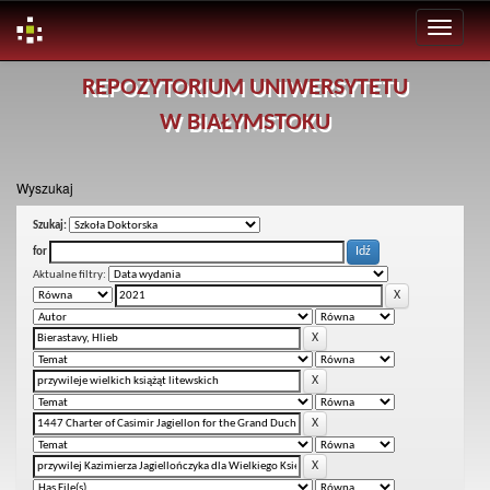
Skip
REPOZYTORIUM UNIWERSYTETU
navigation
W BIAŁYMSTOKU
Wyszukaj
Szukaj:
for
Aktualne filtry: