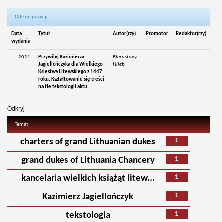
Odsłon pozycji:
Data
Tytuł
Autor(rzy)
Promotor
Redaktor(rzy)
wydania
2021
Przywilej Kazimierza
Bierastavy,
-
-
Jagiellończyka dla Wielkiego
Hlieb
Księstwa Litewskiego z 1447
roku. Kształtowanie się treści
na tle tekstologii aktu
Odkryj
Temat
1
charters of grand Lithuanian dukes
1
grand dukes of Lithuania Chancery
1
kancelaria wielkich książąt litew...
1
Kazimierz Jagiellończyk
1
tekstologia