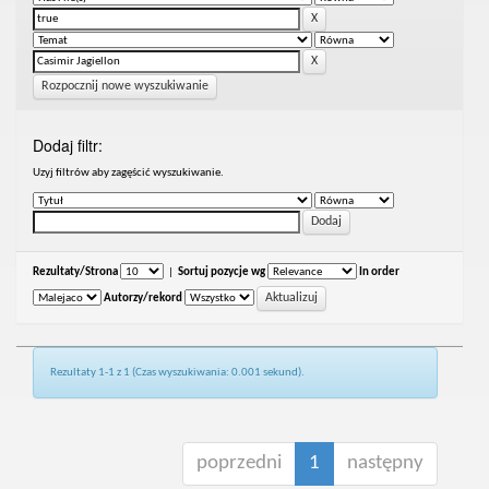
Rozpocznij nowe wyszukiwanie
Dodaj filtr:
Uzyj filtrów aby zagęścić wyszukiwanie.
Rezultaty/Strona
|
Sortuj pozycje wg
In order
Autorzy/rekord
Rezultaty 1-1 z 1 (Czas wyszukiwania: 0.001 sekund).
poprzedni
1
następny