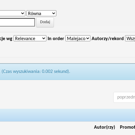
cje wg
In order
Autorzy/rekord
1 (Czas wyszukiwania: 0.002 sekund).
poprzedn
Autor(rzy)
Promo