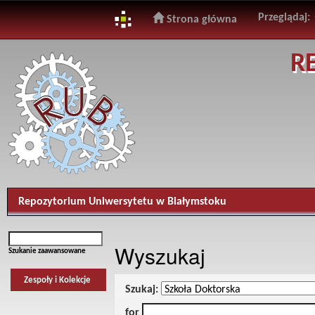
Przeglądaj:
Strona główna
Skip
R
navigation
Repozytorium Uniwersytetu w Białymstoku
Wyszukaj
Szukanie zaawansowane
Zespoły i Kolekcje
Szukaj:
for