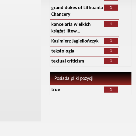
1
grand dukes of Lithuania
Chancery
1
kancelaria wielkich
książąt litew...
1
Kazimierz Jagiellończyk
1
tekstologia
1
textual criticism
Posiada pliki pozycji
1
true