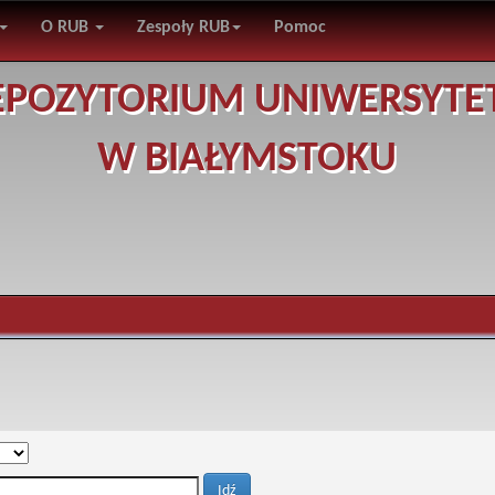
O RUB
Zespoły RUB
Pomoc
EPOZYTORIUM UNIWERSYTE
W BIAŁYMSTOKU