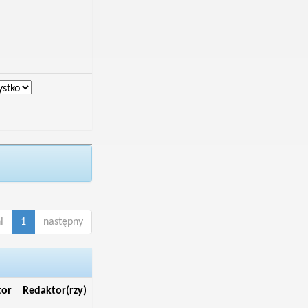
i
1
następny
tor
Redaktor(rzy)