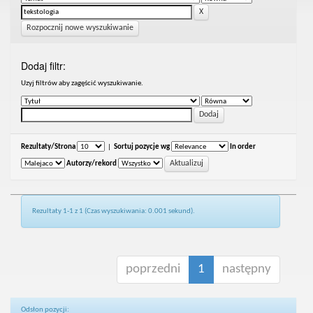
Rozpocznij nowe wyszukiwanie
Dodaj filtr:
Uzyj filtrów aby zagęścić wyszukiwanie.
Rezultaty/Strona
|
Sortuj pozycje wg
In order
Autorzy/rekord
Rezultaty 1-1 z 1 (Czas wyszukiwania: 0.001 sekund).
poprzedni
1
następny
Odsłon pozycji: