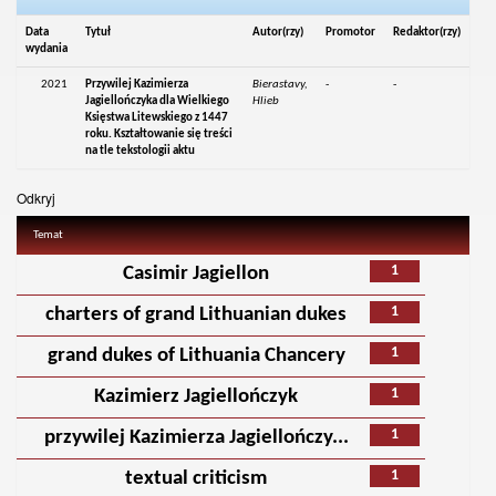
Data
Tytuł
Autor(rzy)
Promotor
Redaktor(rzy)
wydania
2021
Przywilej Kazimierza
Bierastavy,
-
-
Jagiellończyka dla Wielkiego
Hlieb
Księstwa Litewskiego z 1447
roku. Kształtowanie się treści
na tle tekstologii aktu
Odkryj
Temat
1
Casimir Jagiellon
1
charters of grand Lithuanian dukes
1
grand dukes of Lithuania Chancery
1
Kazimierz Jagiellończyk
1
przywilej Kazimierza Jagiellończy...
1
textual criticism