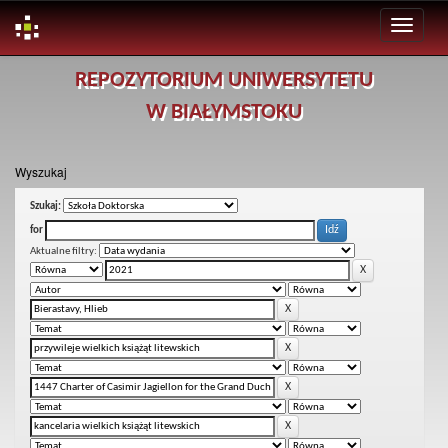
Skip
REPOZYTORIUM UNIWERSYTETU
navigation
W BIAŁYMSTOKU
Wyszukaj
Szukaj:
for
Aktualne filtry: