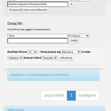
Rozpocznij nowe wyszukiwanie
Dodaj filtr:
Uzyj filtrów aby zagęścić wyszukiwanie.
Rezultaty/Strona
|
Sortuj pozycje wg
In order
Autorzy/rekord
Rezultaty 1-1 z 1 (Czas wyszukiwania: 0.002 sekund).
poprzedni
1
następny
Odsłon pozycji: