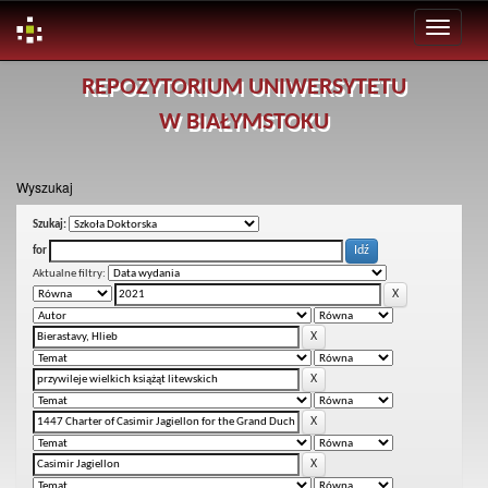
Skip
REPOZYTORIUM UNIWERSYTETU
navigation
W BIAŁYMSTOKU
Wyszukaj
Szukaj:
for
Aktualne filtry: