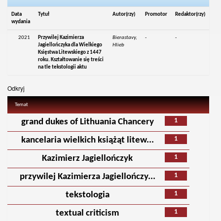
Data
Tytuł
Autor(rzy)
Promotor
Redaktor(rzy)
wydania
2021
Przywilej Kazimierza
Bierastavy,
-
-
Jagiellończyka dla Wielkiego
Hlieb
Księstwa Litewskiego z 1447
roku. Kształtowanie się treści
na tle tekstologii aktu
Odkryj
Temat
1
grand dukes of Lithuania Chancery
1
kancelaria wielkich książąt litew...
1
Kazimierz Jagiellończyk
1
przywilej Kazimierza Jagiellończy...
1
tekstologia
1
textual criticism