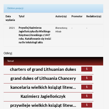
Odsłon pozycji:
Data
Tytuł
Autor(rzy)
Promotor
Redaktor(rzy)
wydania
2021
Przywilej Kazimierza
Bierastavy,
-
-
Jagiellończyka dla Wielkiego
Hlieb
Księstwa Litewskiego z 1447
roku. Kształtowanie się treści
na tle tekstologii aktu
Odkryj
Temat
1
charters of grand Lithuanian dukes
1
grand dukes of Lithuania Chancery
1
kancelaria wielkich książąt litew...
1
Kazimierz Jagiellończyk
1
przywileje wielkich książąt litew...