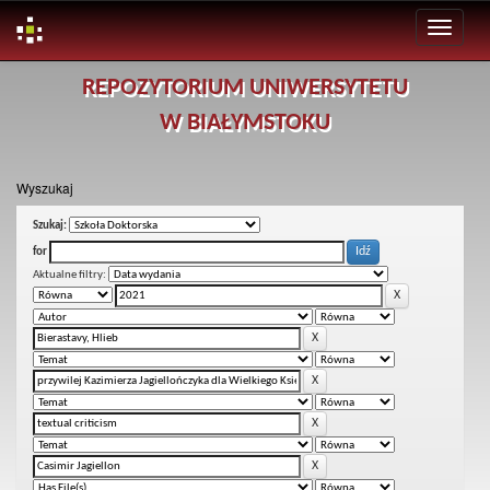
Skip
REPOZYTORIUM UNIWERSYTETU
navigation
W BIAŁYMSTOKU
Wyszukaj
Szukaj:
for
Aktualne filtry: