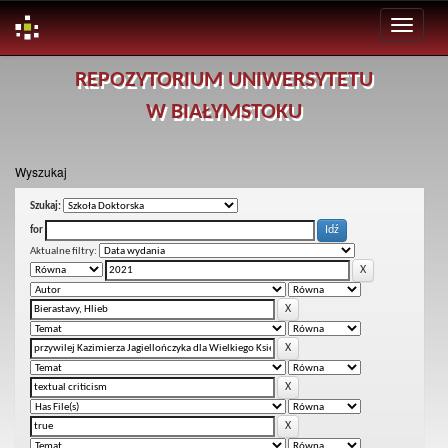
Skip
REPOZYTORIUM UNIWERSYTETU
navigation
W BIAŁYMSTOKU
Wyszukaj
Szukaj:
for
Aktualne filtry: