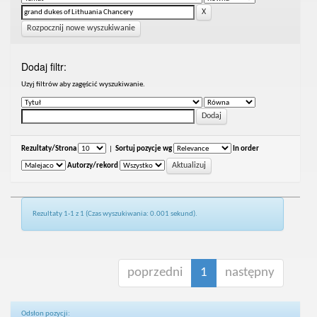
Rozpocznij nowe wyszukiwanie
Dodaj filtr:
Uzyj filtrów aby zagęścić wyszukiwanie.
Rezultaty/Strona
|
Sortuj pozycje wg
In order
Autorzy/rekord
Rezultaty 1-1 z 1 (Czas wyszukiwania: 0.001 sekund).
poprzedni
1
następny
Odsłon pozycji: