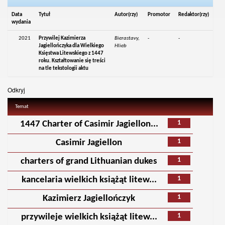
Data
Tytuł
Autor(rzy)
Promotor
Redaktor(rzy)
wydania
2021
Przywilej Kazimierza
Bierastavy,
-
-
Jagiellończyka dla Wielkiego
Hlieb
Księstwa Litewskiego z 1447
roku. Kształtowanie się treści
na tle tekstologii aktu
Odkryj
Temat
1
1447 Charter of Casimir Jagiellon...
1
Casimir Jagiellon
1
charters of grand Lithuanian dukes
1
kancelaria wielkich książąt litew...
1
Kazimierz Jagiellończyk
1
przywileje wielkich książąt litew...