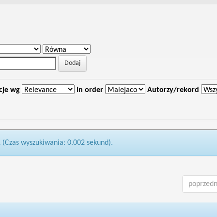
cje wg
In order
Autorzy/rekord
1 (Czas wyszukiwania: 0.002 sekund).
poprzedn