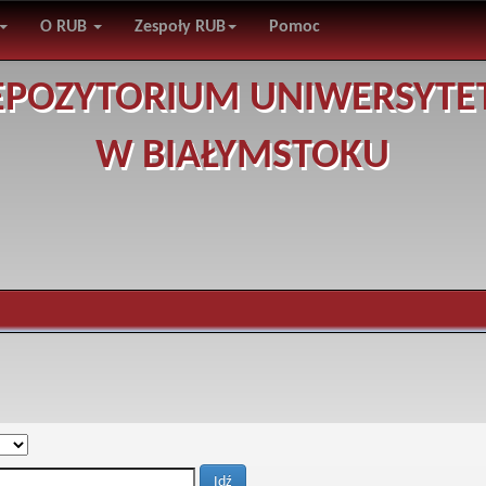
O RUB
Zespoły RUB
Pomoc
EPOZYTORIUM UNIWERSYTE
W BIAŁYMSTOKU