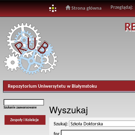
Przeglądaj:
Strona główna
Skip
R
navigation
Repozytorium Uniwersytetu w Białymstoku
Wyszukaj
Szukanie zaawansowane
Zespoły i Kolekcje
Szukaj:
for