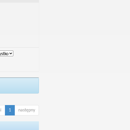
i
1
następny