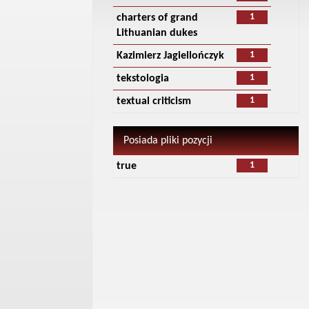
1
charters of grand
Lithuanian dukes
1
Kazimierz Jagiellończyk
1
tekstologia
1
textual criticism
Posiada pliki pozycji
1
true