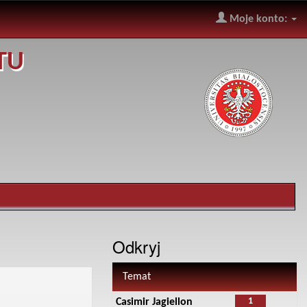
Moje konto:
TU
Odkryj
Temat
1
Casimir Jagiellon