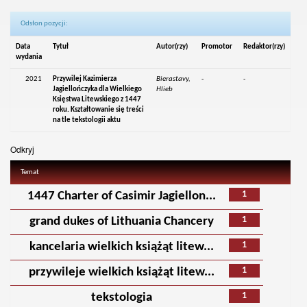
Odsłon pozycji:
Data
Tytuł
Autor(rzy)
Promotor
Redaktor(rzy)
wydania
2021
Przywilej Kazimierza
Bierastavy,
-
-
Jagiellończyka dla Wielkiego
Hlieb
Księstwa Litewskiego z 1447
roku. Kształtowanie się treści
na tle tekstologii aktu
Odkryj
Temat
1
1447 Charter of Casimir Jagiellon...
1
grand dukes of Lithuania Chancery
1
kancelaria wielkich książąt litew...
1
przywileje wielkich książąt litew...
1
tekstologia