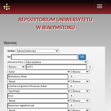
Skip
REPOZYTORIUM UNIWERSYTETU
navigation
W BIAŁYMSTOKU
Wyszukaj
Szukaj:
for
Aktualne filtry: