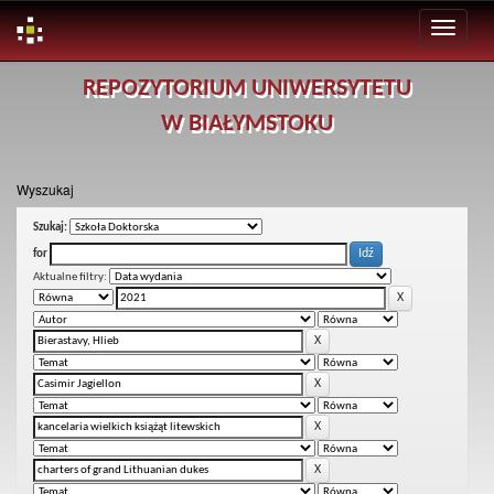
Skip
REPOZYTORIUM UNIWERSYTETU
navigation
W BIAŁYMSTOKU
Wyszukaj
Szukaj:
for
Aktualne filtry: