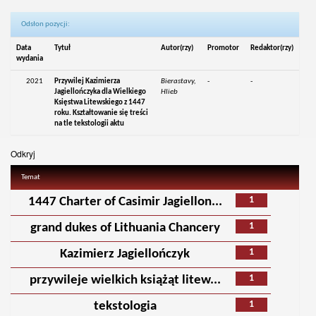
Odsłon pozycji:
Data
Tytuł
Autor(rzy)
Promotor
Redaktor(rzy)
wydania
2021
Przywilej Kazimierza
Bierastavy,
-
-
Jagiellończyka dla Wielkiego
Hlieb
Księstwa Litewskiego z 1447
roku. Kształtowanie się treści
na tle tekstologii aktu
Odkryj
Temat
1
1447 Charter of Casimir Jagiellon...
1
grand dukes of Lithuania Chancery
1
Kazimierz Jagiellończyk
1
przywileje wielkich książąt litew...
1
tekstologia