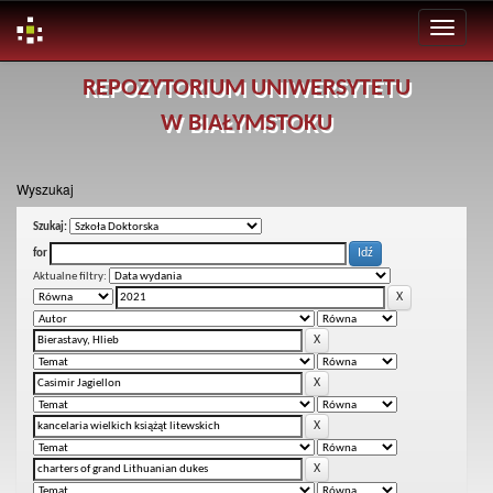
Skip
REPOZYTORIUM UNIWERSYTETU
navigation
W BIAŁYMSTOKU
Wyszukaj
Szukaj:
for
Aktualne filtry: