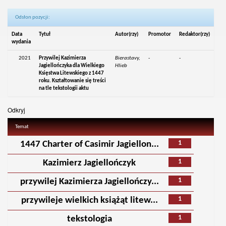
Odsłon pozycji:
Data
Tytuł
Autor(rzy)
Promotor
Redaktor(rzy)
wydania
2021
Przywilej Kazimierza
Bierastavy,
-
-
Jagiellończyka dla Wielkiego
Hlieb
Księstwa Litewskiego z 1447
roku. Kształtowanie się treści
na tle tekstologii aktu
Odkryj
Temat
1
1447 Charter of Casimir Jagiellon...
1
Kazimierz Jagiellończyk
1
przywilej Kazimierza Jagiellończy...
1
przywileje wielkich książąt litew...
1
tekstologia