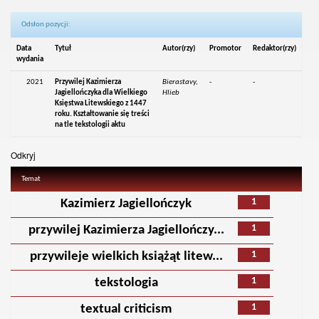
Odsłon pozycji:
Data
Tytuł
Autor(rzy)
Promotor
Redaktor(rzy)
wydania
2021
Przywilej Kazimierza
Bierastavy,
-
-
Jagiellończyka dla Wielkiego
Hlieb
Księstwa Litewskiego z 1447
roku. Kształtowanie się treści
na tle tekstologii aktu
Odkryj
Temat
1
Kazimierz Jagiellończyk
1
przywilej Kazimierza Jagiellończy...
1
przywileje wielkich książąt litew...
1
tekstologia
1
textual criticism