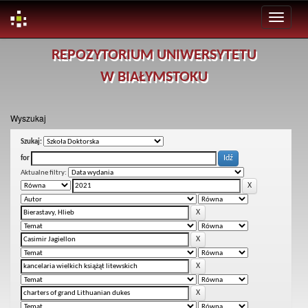
Skip
REPOZYTORIUM UNIWERSYTETU
navigation
W BIAŁYMSTOKU
Wyszukaj
Szukaj:
for
Aktualne filtry: