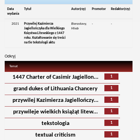
Data
Tytuł
Autor(rzy)
Promotor
Redaktor(rzy)
wydania
2021
Przywilej Kazimierza
Bierastavy,
-
-
Jagiellończyka dla Wielkiego
Hlieb
Księstwa Litewskiego z 1447
roku. Kształtowanie się treści
na tle tekstologii aktu
Odkryj
Temat
1
1447 Charter of Casimir Jagiellon...
1
grand dukes of Lithuania Chancery
1
przywilej Kazimierza Jagiellończy...
1
przywileje wielkich książąt litew...
1
tekstologia
1
textual criticism