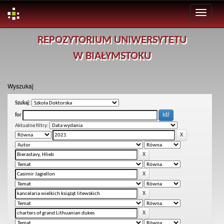
Skip
REPOZYTORIUM UNIWERSYTETU
navigation
W BIAŁYMSTOKU
Wyszukaj
Szukaj:
for
Aktualne filtry: