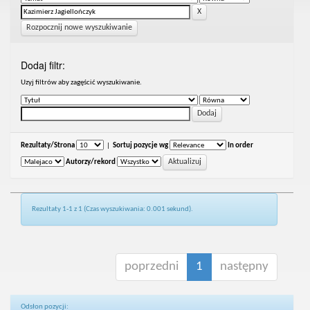
Rozpocznij nowe wyszukiwanie
Dodaj filtr:
Uzyj filtrów aby zagęścić wyszukiwanie.
Rezultaty/Strona
|
Sortuj pozycje wg
In order
Autorzy/rekord
Rezultaty 1-1 z 1 (Czas wyszukiwania: 0.001 sekund).
poprzedni
1
następny
Odsłon pozycji: