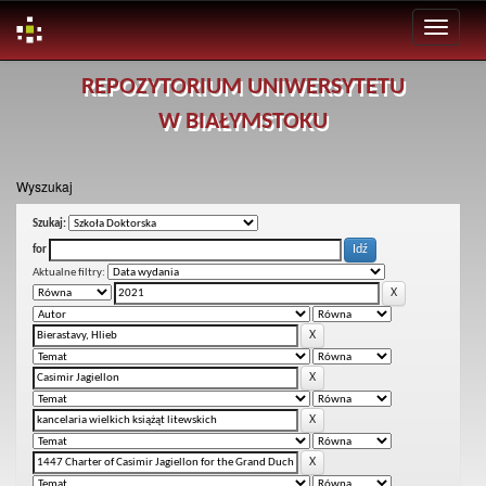
Skip
REPOZYTORIUM UNIWERSYTETU
navigation
W BIAŁYMSTOKU
Wyszukaj
Szukaj:
for
Aktualne filtry: