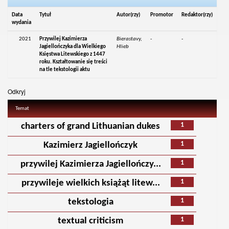
Data
Tytuł
Autor(rzy)
Promotor
Redaktor(rzy)
wydania
2021
Przywilej Kazimierza
Bierastavy,
-
-
Jagiellończyka dla Wielkiego
Hlieb
Księstwa Litewskiego z 1447
roku. Kształtowanie się treści
na tle tekstologii aktu
Odkryj
Temat
1
charters of grand Lithuanian dukes
1
Kazimierz Jagiellończyk
1
przywilej Kazimierza Jagiellończy...
1
przywileje wielkich książąt litew...
1
tekstologia
1
textual criticism