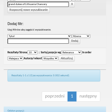
Rozpocznij nowe wyszukiwanie
Dodaj filtr:
Uzyj filtrów aby zagęścić wyszukiwanie.
Rezultaty/Strona
|
Sortuj pozycje wg
In order
Autorzy/rekord
Rezultaty 1-1 z 1 (Czas wyszukiwania: 0.002 sekund).
poprzedni
1
następny
Odsłon pozycji: