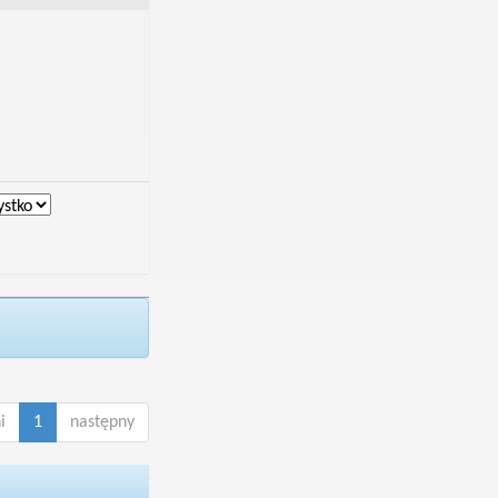
i
1
następny