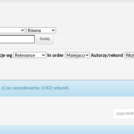
cje wg
In order
Autorzy/rekord
1 (Czas wyszukiwania: 0.002 sekund).
poprzedn