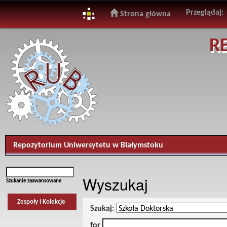
Przeglądaj:
Strona główna
Skip
R
navigation
Repozytorium Uniwersytetu w Białymstoku
Wyszukaj
Szukanie zaawansowane
Zespoły i Kolekcje
Szukaj:
for