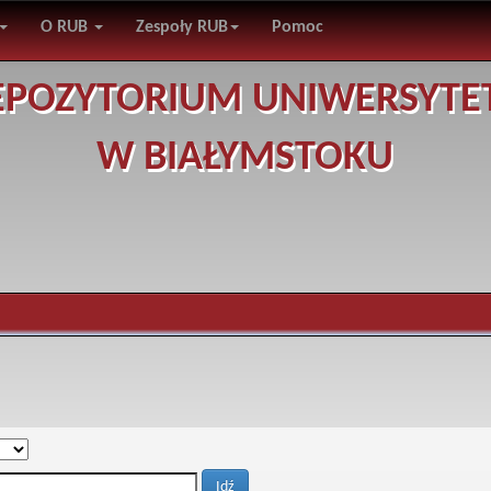
O RUB
Zespoły RUB
Pomoc
EPOZYTORIUM UNIWERSYTE
W BIAŁYMSTOKU