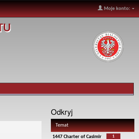
Moje konto:
TU
Odkryj
Temat
1
1447 Charter of Casimir