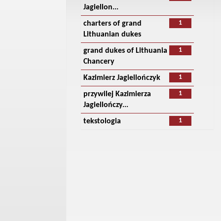
Jagiellon...
1
charters of grand
Lithuanian dukes
1
grand dukes of Lithuania
Chancery
1
Kazimierz Jagiellończyk
1
przywilej Kazimierza
Jagiellończy...
1
tekstologia