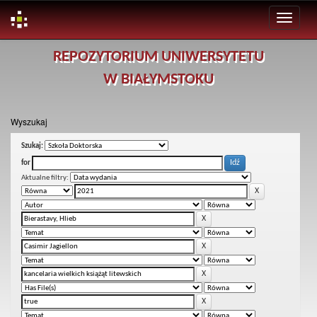
Skip
REPOZYTORIUM UNIWERSYTETU
navigation
W BIAŁYMSTOKU
Wyszukaj
Szukaj:
for
Aktualne filtry: