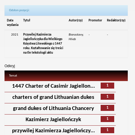
Odsłon pozycji:
Data
Tytuł
Autor(rzy)
Promotor
Redaktor(rzy)
wydania
2021
Przywilej Kazimierza
Bierastavy,
-
-
Jagiellończyka dla Wielkiego
Hlieb
Księstwa Litewskiego z 1447
roku. Kształtowanie się treści
na tle tekstologii aktu
Odkryj
Temat
1
1447 Charter of Casimir Jagiellon...
1
charters of grand Lithuanian dukes
1
grand dukes of Lithuania Chancery
1
Kazimierz Jagiellończyk
1
przywilej Kazimierza Jagiellończy...