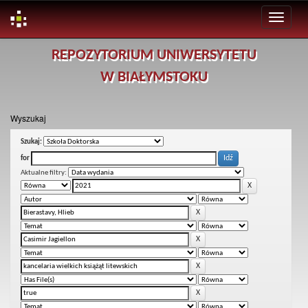
Skip
REPOZYTORIUM UNIWERSYTETU
navigation
W BIAŁYMSTOKU
Wyszukaj
Szukaj:
for
Aktualne filtry: