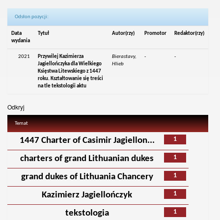
Odsłon pozycji:
Data
Tytuł
Autor(rzy)
Promotor
Redaktor(rzy)
wydania
2021
Przywilej Kazimierza
Bierastavy,
-
-
Jagiellończyka dla Wielkiego
Hlieb
Księstwa Litewskiego z 1447
roku. Kształtowanie się treści
na tle tekstologii aktu
Odkryj
Temat
1
1447 Charter of Casimir Jagiellon...
1
charters of grand Lithuanian dukes
1
grand dukes of Lithuania Chancery
1
Kazimierz Jagiellończyk
1
tekstologia