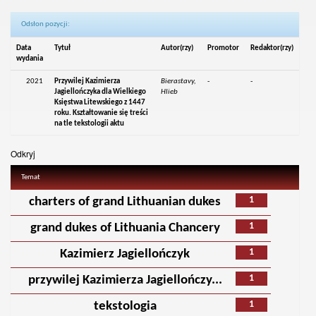
Odsłon pozycji:
Data
Tytuł
Autor(rzy)
Promotor
Redaktor(rzy)
wydania
2021
Przywilej Kazimierza
Bierastavy,
-
-
Jagiellończyka dla Wielkiego
Hlieb
Księstwa Litewskiego z 1447
roku. Kształtowanie się treści
na tle tekstologii aktu
Odkryj
Temat
1
charters of grand Lithuanian dukes
1
grand dukes of Lithuania Chancery
1
Kazimierz Jagiellończyk
1
przywilej Kazimierza Jagiellończy...
1
tekstologia