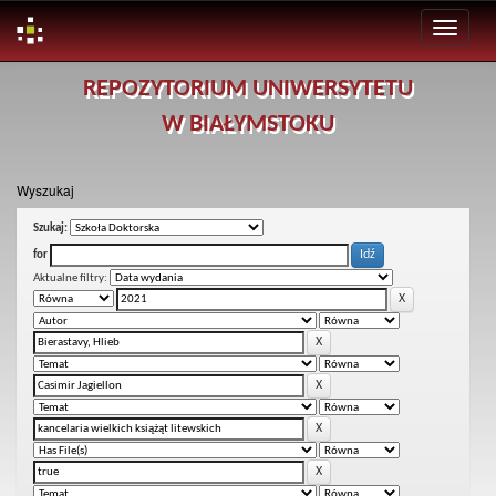
Skip
REPOZYTORIUM UNIWERSYTETU
navigation
W BIAŁYMSTOKU
Wyszukaj
Szukaj:
for
Aktualne filtry: